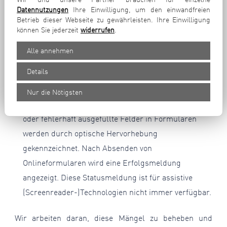
Kartendienste) wird die Barrierefreiheit nicht oder
Datennutzungen
Ihre Einwilligung, um den einwandfreien
nur teilweise gewährleistet.
Betrieb dieser Webseite zu gewährleisten. Ihre Einwilligung
Bedienbarkeit per Tastaturbefehl
Die
können Sie jederzeit
widerrufen
.
Tastaturbedienung ist in bestimmten Bereichen nur
Alle annehmen
eingeschränkt möglich. Nicht alle Tools und
Details
Funktionen der Webseite lassen sich per
Tastaturbefehl auswählen.
Nur die Nötigsten
Kontakt- bzw. Onlineformulare
Fehlende Angaben
oder fehlerhaft ausgefüllte Felder in Formularen
werden durch optische Hervorhebung
gekennzeichnet. Nach Absenden von
Onlineformularen wird eine Erfolgsmeldung
angezeigt. Diese Statusmeldung ist für assistive
(Screenreader-)Technologien nicht immer verfügbar.
Wir arbeiten daran, diese Mängel zu beheben und