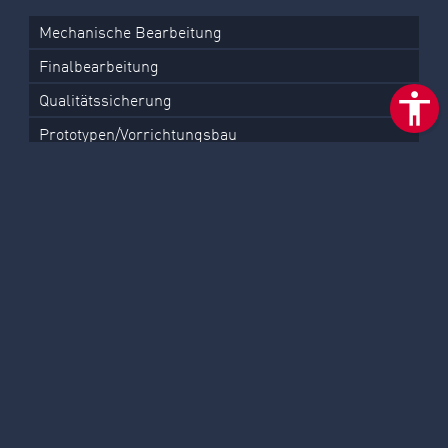
Mechanische Bearbeitung
Finalbearbeitung
Qualitätssicherung
Prototypen/Vorrichtungsbau
Konstruktion
PRODUKTE
Wellenbearbeitung
Ausgleichswellen
Prismatische Bauteile
Montage von Baugruppen
Referenzen